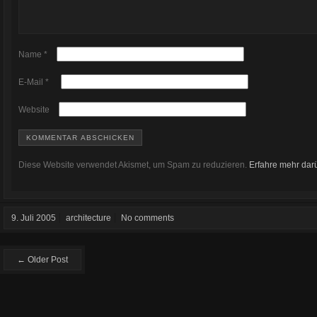
Name
*
E-Mail
*
Website
Diese Website verwendet Akismet, um Spam zu reduzieren.
Erfahre mehr dar
9. Juli 2005
architecture
No comments
← Older Post