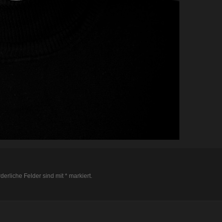
derliche Felder sind mit
*
markiert.