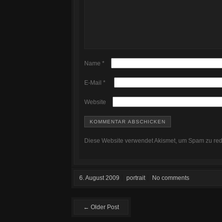
Name
*
E-Mail
*
Website
Diese Website verwendet Akismet, um Spam zu re
6. August 2009
portrait
No comments
← Older Post