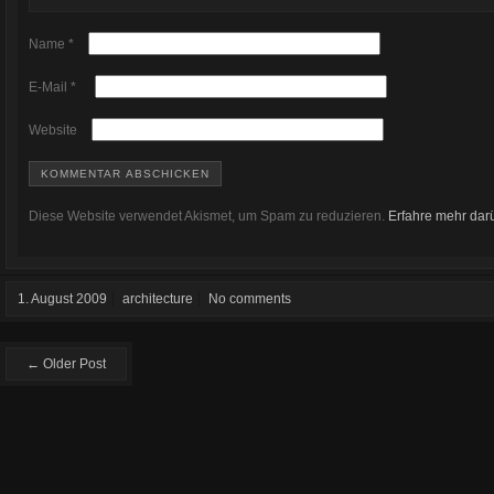
Name
*
E-Mail
*
Website
Diese Website verwendet Akismet, um Spam zu reduzieren.
Erfahre mehr dar
1. August 2009
architecture
No comments
← Older Post