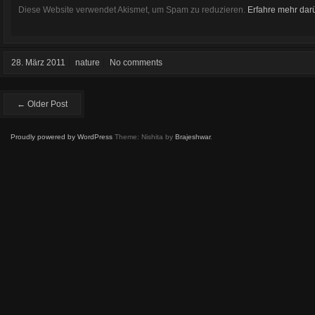
Diese Website verwendet Akismet, um Spam zu reduzieren.
Erfahre mehr dar
28. März 2011
nature
No comments
← Older Post
Proudly powered by WordPress
Theme: Nishita by
Brajeshwar
.