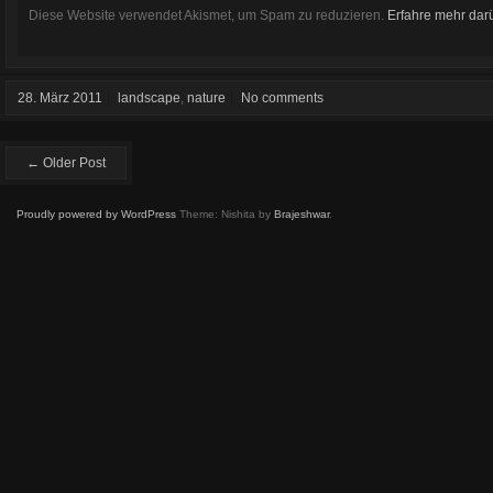
Diese Website verwendet Akismet, um Spam zu reduzieren.
Erfahre mehr dar
28. März 2011
landscape
,
nature
No comments
← Older Post
Proudly powered by WordPress
Theme: Nishita by
Brajeshwar
.