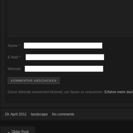
Name
*
E-Mail
*
Website
Diese Website verwendet Akismet, um Spam zu reduzieren.
Erfahre mehr dar
29. April 2011
landscape
No comments
← Older Post